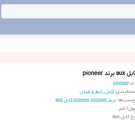
aux برند pioneer
ند:
pioneer
ته‌بندی
:
کابل، رابط و مبدل
چسب‌ها :
برند pioneer
،
pioneer
،
کابل aux
ول
:
1 متر
ع کابل
:
aux