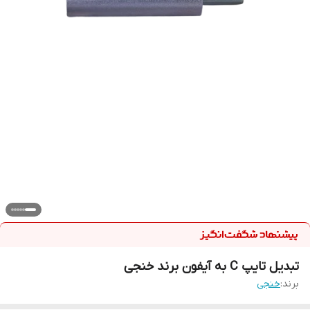
تبدیل تایپ C به آیفون برند خنجی
برند:
خنجی