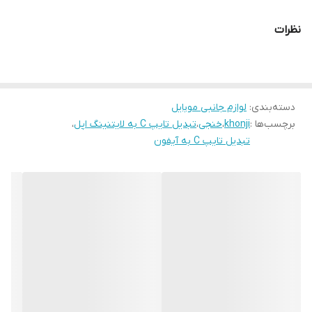
نظرات
دسته‌بندی
:
لوازم جانبی موبایل
برچسب‌ها :
khonji
،
خنجی
،
تبدیل تایپ C به لایتنینگ اپل
،
تبدیل تایپ C به آیفون