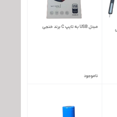
مبدل USB به تایپ C برند خنجی
ی
ناموجود