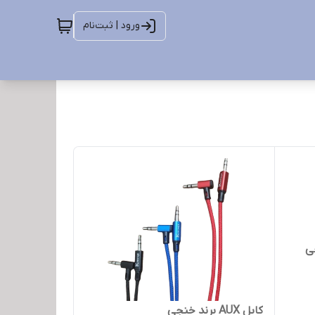
ورود | ثبت‌نام
کابل AUX برند خنجی