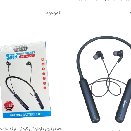
ناموجود
هندزفری بلوتوثی گردنی برند خنج