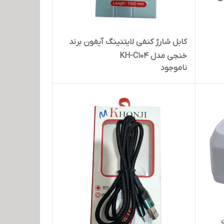
کابل شارژ کنفی لایتنینگ آیفون برند
خنجی مدل KH-C104
ناموجود
پورت