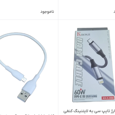
ناموجود
رژ تایپ سی به لایتنینگ کنفی