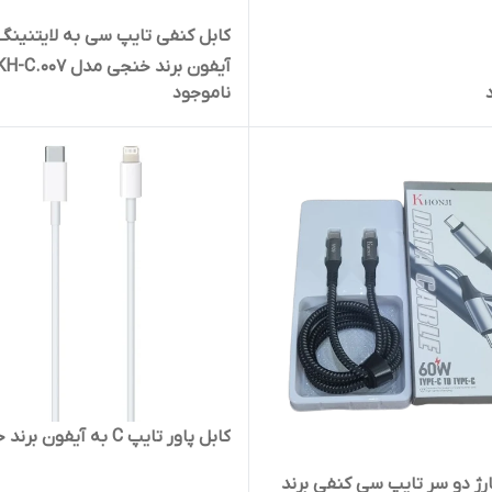
کابل کنفی تایپ سی به لایتنینگ
آیفون برند خنجی مدل KH-C.007
ناموجود
کابل پاور تایپ C به آیفون برند خنجی
رژ دو سر تایپ سی کنفی برند