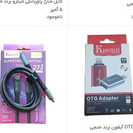
کابل شارژ پاوربانکی میکرو برند 
جی
5 آمپر
ناموجود