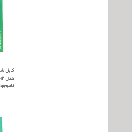
مدل KH_012
ناموجود