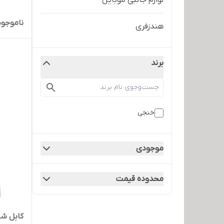
لوازم جانبی موبایل
ناموجود
هندزفری
برند
خنجی
موجودی
محدوده قیمت
کابل شا