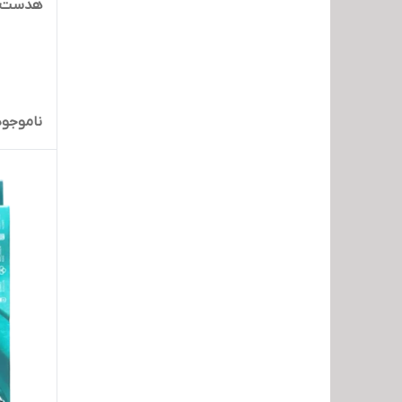
هدست بل
ناموجود