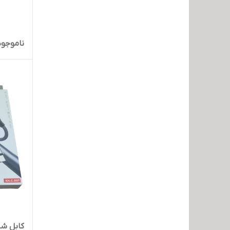
ناموجود
کابل شا