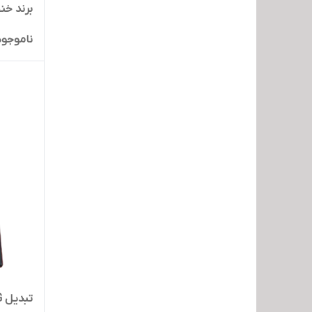
برند خن
ناموجود
تبدیل OTG آیفون برند خنجی