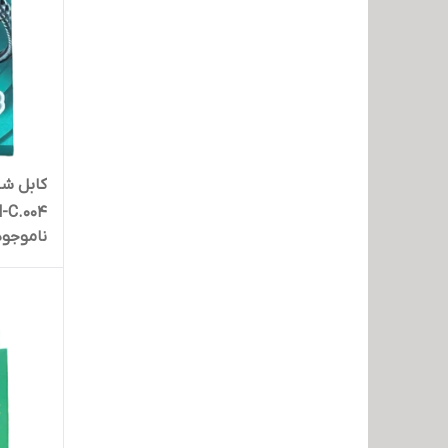
کابل شا
-C.004
ناموجود