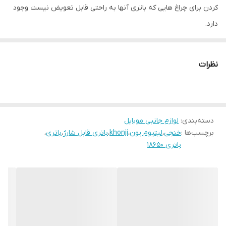
کردن برای چراغ هایی که باتری آنها به راحتی قابل تعویض نیست وجود
دارد.
نظرات
دسته‌بندی
:
لوازم جانبی موبایل
برچسب‌ها :
خنجی
،
لیتیوم یون
،
khonji
،
باتری قابل شارژ
،
باتری
،
باتری 18650