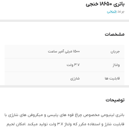
باتری 18650 خنجی
برند:
خنجی
مشخصات
جریان
1500 میلی آمپر ساعت
ولتاژ
3.7 ولت
قابلیت ها
شارژی
سازگار با
چراغ قوه، اسپیکر و میکروفن شارژی
توضیحات
باتری لیتیومی مخصوص چراغ قوه های پلیسی و میکروفن های شارژی با
قابلیت شارژ و استفاده مکرر که ولتاژ 3.7 ولت تولید میکند .امکان لحیم