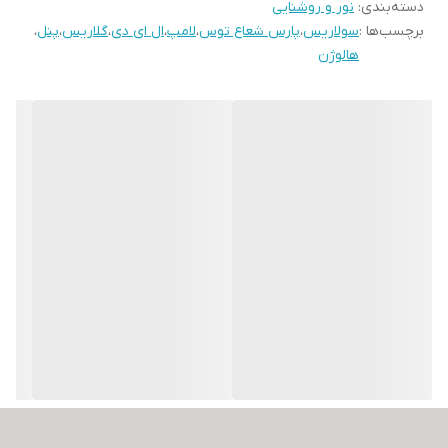
دسته‌بندی
:
نور و روشنایی
برچسب‌ها :
سولاریس
،
پارس شعاع توس
،
لامپ
،
ال ای دی
،
گلاریس
،
پنل
،
هالوژن