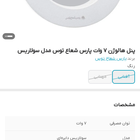
پنل هالوژن 7 وات پارس شعاع توس مدل سولاریس
برند:
پارس شعاع توس
رنگ
آفتابی
مهتابی
مشخصات
توان مصرفی
7 وات
مدل
سولاریس دایره‌ای