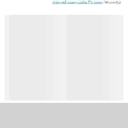
برچسب‌ها :
بست 30 سانتی
،
بست کمربندی