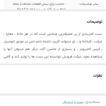
سایر توضیحات
- مناسب برای بستن قطعات مختلف از جمله
انواع سیم، کابل و ... - در ابعاد ۲.۵ × ۱۵۰
میلی‌متر - دارای تحمل نیرو تا وزن ۸.۱ کیلو‌گرم -
دارای رنگی روشن - دارای دمای عملیاتی ۸۵
توضیحات
درجه سانتی‌گراد - دارای استاندارد‌های ISO ۹۰۰۱
و ISO ۱۴۰۰۱
بست کمربندی از پر مصرفترین وسایلی است که در هر خانه ، مغازه ،
جنس
پلاستیک
شرکت ، کارخانه و ‏.‏‏.‏‏.‏ ای میتواند کاربرد داشته باشد‏.‏حتی در موتور اتومبیل
، کیس کامپیوتر ، و بسیاری از ماشین آلات دیگر هم میتوان آنها را
مشاهده نمود‏.‏ شرکت فروزش توانسته این بست ها را تولید کند و گامی
بزرگ در صنعت کشور بردارد. در واقع تفاوت اصلی بست های این برند با
سایر برندها در دوام بالای آن و مقاومت بیشتر در مقابل پارگی است.
نظرات
دسته‌بندی
:
بست و ترمینال