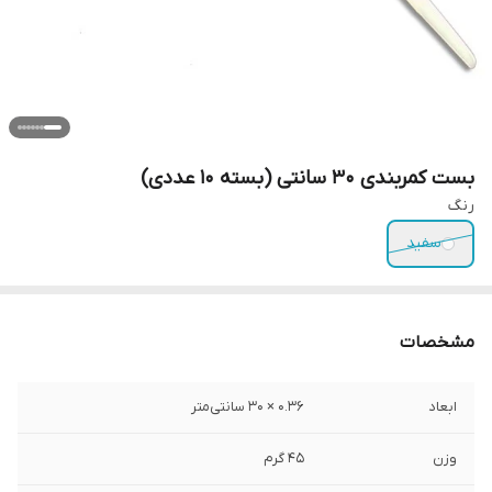
بست کمربندی 30 سانتی (بسته 10 عددی)
رنگ
سفید
مشخصات
ابعاد
۰.36 × 30 سانتی‌متر
وزن
45 گرم