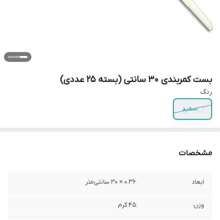
بست کمربندی 30 سانتی (بسته 25 عددی)
رنگ
سفید
مشخصات
ابعاد
۰.36 × 30 سانتی‌متر
وزن
45 گرم