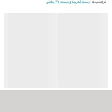
برچسب‌ها :
بست کمربندی
،
بست 30 سانتی