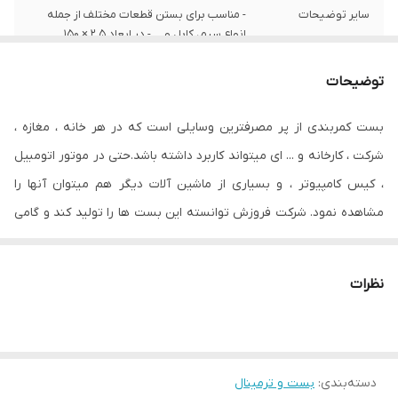
سایر توضیحات
- مناسب برای بستن قطعات مختلف از جمله
انواع سیم، کابل و ... - در ابعاد ۲.۵ × ۱۵۰
میلی‌متر - دارای تحمل نیرو تا وزن ۸.۱ کیلو‌گرم -
دارای رنگی روشن - دارای دمای عملیاتی ۸۵
توضیحات
درجه سانتی‌گراد - دارای استاندارد‌های ISO ۹۰۰۱
و ISO ۱۴۰۰۱
بست کمربندی از پر مصرفترین وسایلی است که در هر خانه ، مغازه ،
جنس
پلاستیک
شرکت ، کارخانه و ‏.‏‏.‏‏.‏ ای میتواند کاربرد داشته باشد‏.‏حتی در موتور اتومبیل
، کیس کامپیوتر ، و بسیاری از ماشین آلات دیگر هم میتوان آنها را
مشاهده نمود‏.‏ شرکت فروزش توانسته این بست ها را تولید کند و گامی
بزرگ در صنعت کشور بردارد. در واقع تفاوت اصلی بست های این برند با
سایر برندها در دوام بالای آن و مقاومت بیشتر در مقابل پارگی است.
نظرات
دسته‌بندی
:
بست و ترمینال