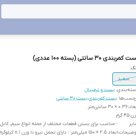
 کمربندی 30 سانتی (بسته 100 عددی)
نگ
سفید
ته‌بندی
:
بست و ترمینال
چسب‌ها :
بست کمربندی
،
بست 30 سانتی
عاد
:
۰.36 × 30 سانتی‌متر
زن
:
45 گرم
یر
- مناسب برای بستن قطعات مختلف از جمله انواع سیم، کابل و 
وضیحات
:
ابعاد ۲.۵ × ۱۵۰ میلی‌متر - دارای تح