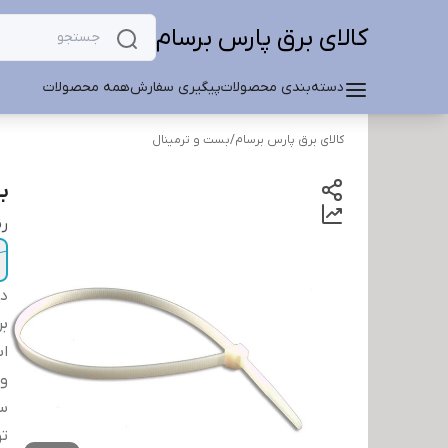
کالای برق پارس برسام
دسته‌بندی محصولات
پیگیری سفارش
همه محصولات
کالای برق پارس برسام
/
بست و ترمینال
بست
ر
دس
بر
اب
و
سا
ت