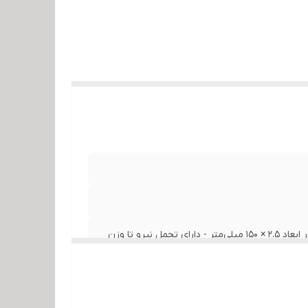
- مناسب برای بستن قطعات مختلف از جمله انواع سیم، کابل و ... - در ابعاد ۲.۵ × ۱۵۰ میلی‌متر - دارای تحمل نیرو تا وزن